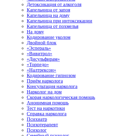
Детоксикация от алкоголя
Капельница от запоя
Капельница на дому
Капельница при интоксикации
Капельница от похмелья
На дому
Кодирование уколом
Двойной блок
«Эспераль»
«Вивитрол»
«Дисульфирам»
«Торпедо»
«Налтрексон»
Кодирование гипнозом
Приём нарколога
Консультация нарколога
Нарколог на дом
Скорая наркологическая помощь
Анонимная помощь
Тест на наркотики
Справка нарколога
Психиатр
Психотерапевт
Психолог
Семейный психолог