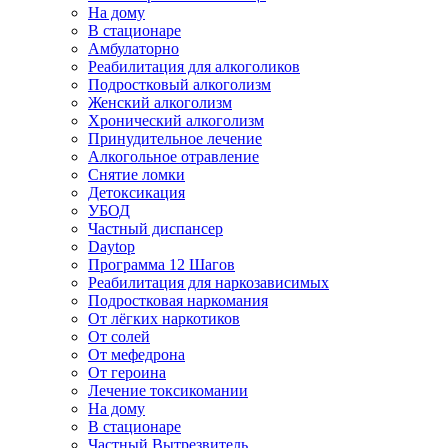
На дому
В стационаре
Амбулаторно
Реабилитация для алкоголиков
Подростковый алкоголизм
Женский алкоголизм
Хронический алкоголизм
Принудительное лечение
Алкогольное отравление
Снятие ломки
Детоксикация
УБОД
Частный диспансер
Daytop
Программа 12 Шагов
Реабилитация для наркозависимых
Подростковая наркомания
От лёгких наркотиков
От солей
От мефедрона
От героина
Лечение токсикомании
На дому
В стационаре
Частный Вытрезвитель