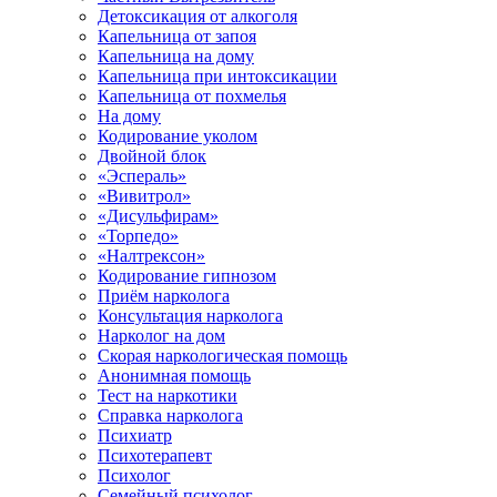
Детоксикация от алкоголя
Капельница от запоя
Капельница на дому
Капельница при интоксикации
Капельница от похмелья
На дому
Кодирование уколом
Двойной блок
«Эспераль»
«Вивитрол»
«Дисульфирам»
«Торпедо»
«Налтрексон»
Кодирование гипнозом
Приём нарколога
Консультация нарколога
Нарколог на дом
Скорая наркологическая помощь
Анонимная помощь
Тест на наркотики
Справка нарколога
Психиатр
Психотерапевт
Психолог
Семейный психолог