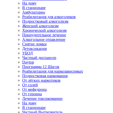
На дому
В стационаре
Амбулаторно
Реабилитация для алкоголиков
Подростковый алкоголизм
Женский алкоголизм
Хронический алкоголизм
Принудительное лечение
Алкогольное отравление
Снятие ломки
Детоксикация
УБОД
Частный диспансер
Daytop
Программа 12 Шагов
Реабилитация для наркозависимых
Подростковая наркомания
От лёгких наркотиков
От солей
От мефедрона
От героина
Лечение токсикомании
На дому
В стационаре
Частный Вытрезвитель