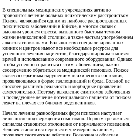
В специальных медицинских учреждениях активно
проводится лечение больных психотическим расстройством.
Психоз, являющийся одним из наиболее распространенных
психических заболеваний в Бийске, в многом связан с
высоким уровнем стресса, вызванного быстрым темпом
жизни великолепной столицы, а также частым употреблением
алкоголя горожанами. Большинство специализированных
клиник и центров имеют все необходимые ресурсы для
успешного лечения пациентов, благодаря широким знаниям
врачей и использованию современного оборудования. Однако,
чтобы успешно справиться с этим заболеванием, важно
своевременно обратиться за медицинской помощью. Психоз
является серьезным нарушением психического состояния,
проявляющимся в форме галлюцинаций и бреда. Больной не
способен различать реальность и морбидные проявления
самостоятельно. Поэтому выявление симптомов заболевания
и последующее лечение потенциального пациента от психоза
лежат на плечах его близких родственников.
Начало лечения разнообразных форм психозов наступает
лишь после подтверждения симптомов. Первым тревожным
сигналом становится отклонение от нормального поведения.
Человек становится нервным и чрезмерно активным,
проявляет хаотические действия. Возможна и обратная