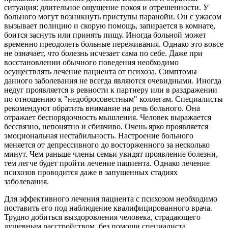
ситуация: длительное ощущение покоя и отрешенности. У
больного могут возникнуть приступы паранойи. Он с ужасом
вызывает полицию и скорую помощь, запирается в комнате,
боится заснуть или принять пищу. Иногда больной может
временно преодолеть больные переживания. Однако это вовсе
не означает, что болезнь исчезает сама по себе. Даже при
восстановлении обычного поведения необходимо
осуществлять лечение пациента от психоза. Симптомы
данного заболевания не всегда являются очевидными. Иногда
недуг проявляется в ревности к партнеру или в раздражении
по отношению к "недобросовестным" коллегам. Специалисты
рекомендуют обратить внимание на речь больного. Она
отражает беспорядочность мышления. Человек выражается
бессвязно, непонятно и сбивчиво. Очень ярко проявляется
эмоциональная нестабильность. Настроение больного
меняется от депрессивного до восторженного за несколько
минут. Чем раньше члены семьи увидят проявление болезни,
тем легче будет пройти лечение пациента. Однако лечение
психозов проводится даже в запущенных стадиях
заболевания.
Для эффективного лечения пациента с психозом необходимо
поставить его под наблюдение квалифицированного врача.
Трудно добиться выздоровления человека, страдающего
душевным расстройством, без помощи специалиста.