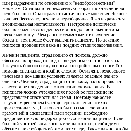
или раздражении по отношению к "недобросовестным"
коллегам. Специалисты рекомендуют обратить внимание на
речь больного. Она отражает хаотичность мышления. Человек
говорит бессвязно, неясно и неразборчиво. Ярко выражается
эмоциональная нестабильность. Настроение психически
больного меняется от депрессивного до восторженного за
несколько минут. Чем раньше семья заметит проявление
болезни, тем проще будет вылечить пациента. Но лечение
психозов проводится даже на поздних стадиях заболевания.
Лечение пациента, страдающего от психоза, должно
обязательно проходить под наблюдением опытного врача.
Получить больного с душевным расстройством на ноги без
помощи специалиста крайне сложно. Оставлять нездорового
человека в домашних условиях является опасным для его
близких. Человек, страдающий от психоза, часто проявляет
агрессивное поведение в отношении окружающих. В
психиатрических учреждениях подобное поведение не
представляет опасности для семьи. Поэтому наиболее
разумным решением будет доверить лечение психоза
профессионалам. Для того чтобы врач мог составить
грамотный и адекватный план терапии, необходимо
предоставить всю информацию о состоянии пациента. Если
больной употреблял алкоголь или наркотики, необходимо
обязательно сообщить об этом психиатру. Также важно, чтобы