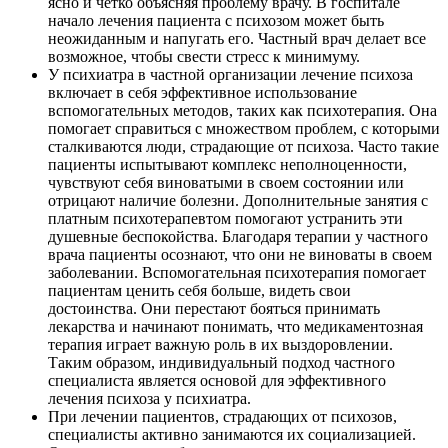
ясно и четко объясняя проблему врачу. В госпитале
начало лечения пациента с психозом может быть
неожиданным и напугать его. Частный врач делает все
возможное, чтобы свести стресс к минимуму.
У психиатра в частной организации лечение психоза
включает в себя эффективное использование
вспомогательных методов, таких как психотерапия. Она
помогает справиться с множеством проблем, с которыми
сталкиваются люди, страдающие от психоза. Часто такие
пациенты испытывают комплекс неполноценности,
чувствуют себя виноватыми в своем состоянии или
отрицают наличие болезни. Дополнительные занятия с
платным психотерапевтом помогают устранить эти
душевные беспокойства. Благодаря терапии у частного
врача пациенты осознают, что они не виноваты в своем
заболевании. Вспомогательная психотерапия помогает
пациентам ценить себя больше, видеть свои
достоинства. Они перестают бояться принимать
лекарства и начинают понимать, что медикаментозная
терапия играет важную роль в их выздоровлении.
Таким образом, индивидуальный подход частного
специалиста является основой для эффективного
лечения психоза у психиатра.
При лечении пациентов, страдающих от психозов,
специалисты активно занимаются их социализацией.