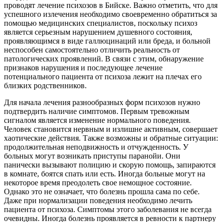
проводят лечение психозов в Бийске. Важно отметить, что для
успешного излечения необходимо своевременно обратиться за
помощью медицинских специалистов, поскольку психоз
является серьезным нарушением душевного состояния,
проявляющимся в виде галлюцинаций или бреда, и больной
неспособен самостоятельно отличить реальность от
патологических проявлений. В связи с этим, обнаружение
признаков нарушения и последующее лечение
потенциального пациента от психоза лежит на плечах его
близких родственников.
Для начала лечения разнообразных форм психозов нужно
подтвердить наличие симптомов. Первым тревожным
сигналом является изменение нормального поведения.
Человек становится нервным и излишне активным, совершает
хаотические действия. Также возможны и обратные ситуации:
продолжительная неподвижность и отчужденность. У
больных могут возникать приступы паранойи. Они
панически вызывают полицию и скорую помощь, запираются
в комнате, боятся спать или есть. Иногда больные могут на
некоторое время преодолеть свое немощное состояние.
Однако это не означает, что болезнь прошла сама по себе.
Даже при нормализации поведения необходимо лечить
пациента от психоза. Симптомы этого заболевания не всегда
очевидны. Иногда болезнь проявляется в ревности к партнеру