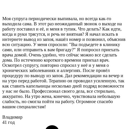
Моя супруга периодически выпивала, но всегда как-то
выходила сама. В этот раз неожиданный звонок о выходе на
работу поставил и её, и меня в тупик. Что делать? Как идти,
когда и руки трясутся, и речь не внятная? Я начал искать в
интернете вывод из запоя, нашёл номер и позвонил, объяснив
всю ситуацию. У меня спросили: "Вы подъедете в клинику
сами, или отправить к вам бригаду?" Я попросил приехать
врача домой. Очень удобно, что сейчас можно все сделать
дома. По истечению короткого времени приехал врач.
Осмотрел супругу, повторно спросил у неё и у меня о
хронических заболеваниях и аллергиях. После провёл
процедуру по выводу из запоя. Дал рекомендации на вечер и
на утро перед работой. Терапию он проводил усиленную, так
как ставить капельницы несколько дней подряд возможности
у нас не было. Профессионал своего дела, все стерильно,
аккуратно. На утро жена, конечно, чувствовала небольшую
слабость, но смогла пойти на работу. Огромное спасибо
вашим специалистам!
Владимир
41 год