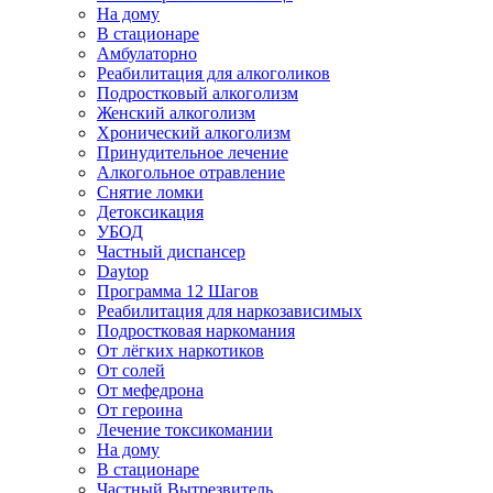
На дому
В стационаре
Амбулаторно
Реабилитация для алкоголиков
Подростковый алкоголизм
Женский алкоголизм
Хронический алкоголизм
Принудительное лечение
Алкогольное отравление
Снятие ломки
Детоксикация
УБОД
Частный диспансер
Daytop
Программа 12 Шагов
Реабилитация для наркозависимых
Подростковая наркомания
От лёгких наркотиков
От солей
От мефедрона
От героина
Лечение токсикомании
На дому
В стационаре
Частный Вытрезвитель