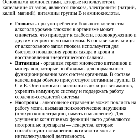
Основными компонентами, которые используются в
капельнице от запоя, являются глюкоза, электролиты (натрий,
калий, магний), витамины группы В и аминокислоты.
Глюкоза
- при употреблении большого количества
алкоголя уровень глюкозы в организме может
снижаться, что приводит к слабости, головокружению и
другим неприятным симптомам. В составе капельницы
от алкогольного запоя глюкоза используется для
быстрого повышения уровня сахара в крови и
восстановления энергетического баланса.
Витамины
- организм теряет множество витаминов и
минералов, которые необходимы для нормального
функционирования всех систем организма. В составе
капельницы обычно присутствуют витамины группы В,
С и Е. Они помогают восполнить дефицит витаминов,
укрепить иммунную систему и поддержать работу
сердечно-сосудистой системы.
Ноотропы
- алкогольное отравление может повлиять на
работу мозга, вызывая психологические нарушения
(плохую концентрацию, память и мышление). Для
улучшения когнитивных функций часто добавляются
ноотропные препараты — лекарства, которые
способствуют повышению активности мозга и
интеллектуальной деятельности.