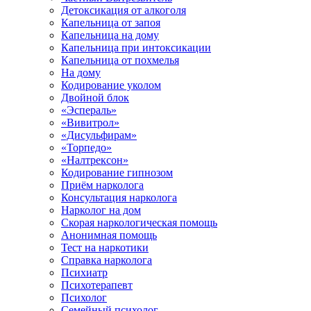
Детоксикация от алкоголя
Капельница от запоя
Капельница на дому
Капельница при интоксикации
Капельница от похмелья
На дому
Кодирование уколом
Двойной блок
«Эспераль»
«Вивитрол»
«Дисульфирам»
«Торпедо»
«Налтрексон»
Кодирование гипнозом
Приём нарколога
Консультация нарколога
Нарколог на дом
Скорая наркологическая помощь
Анонимная помощь
Тест на наркотики
Справка нарколога
Психиатр
Психотерапевт
Психолог
Семейный психолог